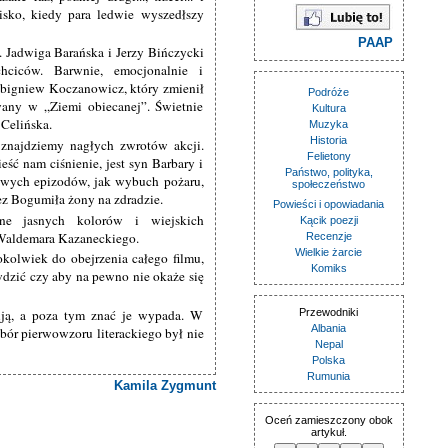
wisko, kiedy para ledwie wyszedłszy
PAAP
. Jadwiga Barańska i Jerzy Bińczycki
hciców. Barwnie, emocjonalnie i
Zbigniew Koczanowicz, który zmienił
Podróże
any w „Ziemi obiecanej”. Świetnie
Kultura
 Celińska.
Muzyka
Historia
 znajdziemy nagłych zwrotów akcji.
Felietony
eść nam ciśnienie, jest syn Barbary i
Państwo, polityka,
kawych epizodów, jak wybuch pożaru,
społeczeństwo
ez Bogumiła żony na zdradzie.
Powieści i opowiadania
łne jasnych kolorów i wiejskich
Kącik poezji
 Waldemara Kazaneckiego.
Recenzje
Wielkie żarcie
kolwiek do obejrzenia całego filmu,
Komiks
awdzić czy aby na pewno nie okaże się
ują, a poza tym znać je wypada. W
Przewodniki
Albania
bór pierwowzoru literackiego był nie
Nepal
Polska
Rumunia
Kamila Zygmunt
Oceń zamieszczony obok
artykuł.