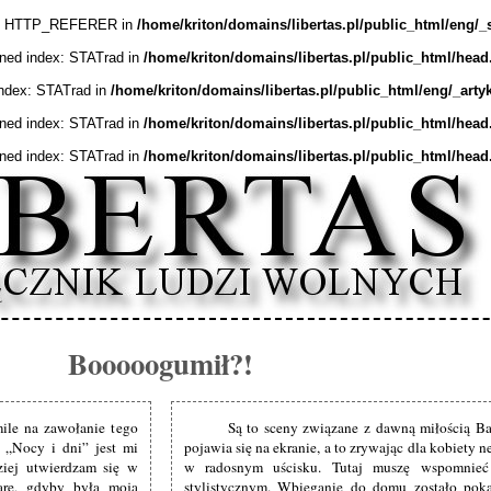
ex: HTTP_REFERER in
/home/kriton/domains/libertas.pl/public_html/eng/_
ined index: STATrad in
/home/kriton/domains/libertas.pl/public_html/head
index: STATrad in
/home/kriton/domains/libertas.pl/public_html/eng/_arty
ined index: STATrad in
/home/kriton/domains/libertas.pl/public_html/head
ined index: STATrad in
/home/kriton/domains/libertas.pl/public_html/head
Booooogumił?!
ile na zawołanie tego
Są to sceny związane z dawną miłością Bar
 „Nocy i dni” jest mi
pojawia się na ekranie, a to zrywając dla kobiety n
ziej utwierdzam się w
w radosnym uścisku. Tutaj muszę wspomnie
arę, gdyby była moją
stylistycznym. Wbieganie do domu zostało pokazan