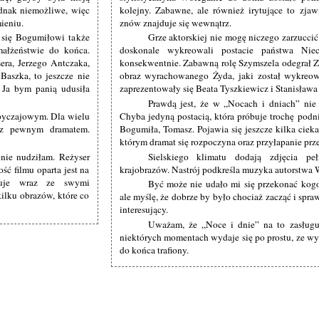
ednak niemożliwe, więc
kolejny. Zabawne, ale również irytujące to zja
ieniu.
znów znajduje się wewnątrz.
 się Bogumiłowi także
Grze aktorskiej nie mogę niczego zarzuccić
ałżeństwie do końca.
doskonale wykreowali postacie państwa Niec
era, Jerzego Antczaka,
konsekwentnie. Zabawną rolę Szymszela odegrał 
Baszka, to jeszcze nie
obraz wyrachowanego Żyda, jaki został wykreow
 Ja bym panią udusiła
zaprezentowały się Beata Tyszkiewicz i Stanisława
Prawdą jest, że w „Nocach i dniach” nie
obyczajowym. Dla wielu
Chyba jedyną postacią, która próbuje trochę podni
ę z pewnym dramatem.
Bogumiła, Tomasz. Pojawia się jeszcze kilka cie
którym dramat się rozpoczyna oraz przyłapanie prz
 nie nudziłam. Reżyser
Sielskiego klimatu dodają zdjęcia pe
ć filmu oparta jest na
krajobrazów. Nastrój podkreśla muzyka autorstwa
ołuje wraz ze swymi
Być może nie udało mi się przekonać kogo
ilku obrazów, które co
ale myślę, że dobrze by było chociaż zacząć i spr
interesujący.
Uważam, że „Noce i dnie” na to zasług
niektórych momentach wydaje się po prostu, ze wy
do końca trafiony.