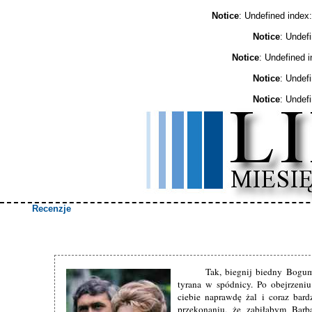
Notice
: Undefined ind
Notice
: Undef
Notice
: Undefined 
Notice
: Undef
Notice
: Undef
Recenzje
Tak, biegnij biedny Bogum
tyrana w spódnicy. Po obejrzeniu
ciebie naprawdę żal i coraz bard
przekonaniu, że zabiłabym Barb