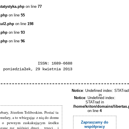
statystyka.php
on line
77
.php
on line
55
kul2.php
on line
198
.php
on line
93
.php
on line
96
ISSN: 1689-6688
poniedziałek, 29 kwietnia 2013
Notice
: Undefined index: STATrad
in
Notice
: Undefined index:
STATrad in
/home/kriton/domains/libertas
on line
4
bary, Józefem Toliboskim. Postać ta
enufary, a to wbiegając z nią do domu
ć o pewnym zaskakującym środku
Zapraszamy do
współpracy
e raz, później drugi..., trzeci... i