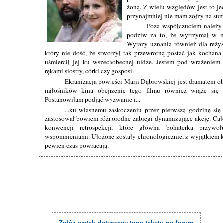
żoną. Z wielu względów jest to j
przynajmniej nie mam zołzy na sum
Poza współczuciem należy
podziw za to, że wytrzymał w m
Wyrazy uznania również dla reżys
który nie dość, że stworzył tak przewrotną postać jak kochana 
uśmiercił jej ku wszechobecnej uldze. Jestem pod wrażeniem.
rękami siostry, córki czy gosposi.
Ekranizacja powieści Marii Dąbrowskiej jest dramatem 
miłośników kina obejrzenie tego filmu również wiąże si
Postanowiłam podjąć wyzwanie i...
...ku własnemu zaskoczeniu przez pierwszą godzinę się
zastosował bowiem różnorodne zabiegi dynamizujące akcję. Całoś
konwencji retrospekcji, które główna bohaterka przyw
wspomnieniami. Ułożone zostały chronologicznie, z wyjątkiem k
pewien czas powracają.
Załóż wątek dotyczący tego tekstu na forum