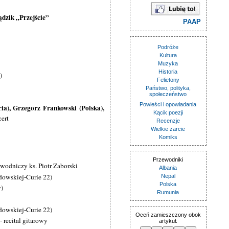
dzik „Przejście”
PAAP
Podróże
Kultura
Muzyka
Historia
)
Felietony
Państwo, polityka,
społeczeństwo
Powieści i opowiadania
ia), Grzegorz Frankowski (Polska),
Kącik poezji
cert
Recenzje
Wielkie żarcie
Komiks
Przewodniki
ewodniczy ks. Piotr Zaborski
Albania
dowskiej-Curie 22)
Nepal
Polska
)
Rumunia
dowskiej-Curie 22)
Oceń zamieszczony obok
 recital gitarowy
artykuł.