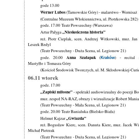
godz 13.00
Werner Lubos
(Tarnowskie Góry) - malarstwo - Wernisaż
(Centralne Muzeum Włokiennictwa, ul. Piotrkowska 282)
godz. 17.00 Teatr Powszechny (Warszawa)
„Nieskończona historia”
Artur Pałyga
reż. Piotr Cieplak, scen. Andrzej Witkowski, muz. Jan
Leszek Bzdyl
(Teatr Powszechny - Duża Scena, ul. Legionow 21)
Anna Szałapak
godz. 20.00
(
) - recital
Kraków
Mastyłło i Tomasza Góry
(Kościoł Środowisk Tworczych, ul. M. Skłodowskiej-Curi
06.11 wtorek
godz. 17.00
„Zapiski miłosne”
- spektakl audiowizualny do poezji B
muz. zespoł NA-RAZ, obrazy i wizualizacje Robert Mani
(Teatr Powszechny - Mała Scena, ul. Legionow 21)
godz. 20.00 Teatr Banialuka (Bielsko-Biała)
„Gwiazda”
Helmut Kajzar
reż. Bogusław Kierc, scen. Danuta Kierc, muz. Jacek Wi
Michał Pietrzak
(Teatr Powszechny - Duża Scena, ul. Legionow 21)