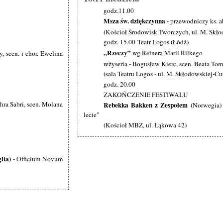
godz.11.00
Msza św. dziękczynna
- przewodniczy ks. 
(Kościoł Środowisk Tworczych, ul. M. Skło
godz. 15.00 Teatr Logos (Łódź)
„Rzeczy”
wg Reinera Marii Rilkego
, scen. i chor. Ewelina
reżyseria - Bogusław Kierc, scen. Beata T
(sala Teatru Logos - ul. M. Skłodowskiej-Cu
godz. 20.00
ZAKOŃCZENIE FESTIWALU
ra Sabri, scen. Molana
Rebekka Bakken z Zespołem
(Norwegia) 
lecie"
(Kościoł MBZ, ul. Łąkowa 42)
lia)
- Officium Novum