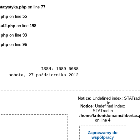
statystyka.php
on line
77
.php
on line
55
kul2.php
on line
198
.php
on line
93
.php
on line
96
ISSN: 1689-6688
sobota, 27 października 2012
Notice
: Undefined index: STATrad
in
Notice
: Undefined index:
STATrad in
/home/kriton/domains/libertas
on line
4
Zapraszamy do
współpracy