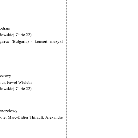
odram
dowskiej-Curie 22)
gares
(Bułgaria) - koncert muzyki
jazzowy
nus, Paweł Wieleba
dowskiej-Curie 22)
lonczelowy
te, Marc-Didier Thirault, Alexandre