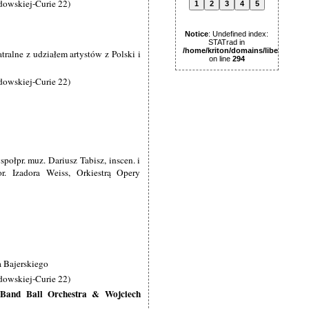
dowskiej-Curie 22)
1
2
3
4
5
Notice
: Undefined index:
STATrad in
/home/kriton/domains/libertas.pl
tralne z udziałem artystów z Polski i
on line
294
dowskiej-Curie 22)
połpr. muz. Dariusz Tabisz, inscen. i
. Izadora Weiss, Orkiestrą Opery
a Bajerskiego
dowskiej-Curie 22)
Band Ball Orchestra & Wojciech