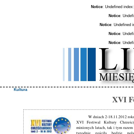
Notice
: Undefined ind
Notice
: Undef
Notice
: Undefined 
Notice
: Undef
Notice
: Undef
Kultura
XVI Fe
W dniach 2-18.11.2012 ro
XVI Festiwal Kultury Chrześci
minionych latach, tak i tym raze
tygodnie gościła będzie pol