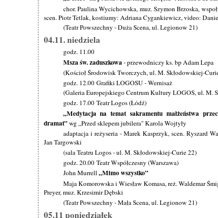
chor. Paulina Wycichowska, muz. Szymon Brzoska, wspołp
scen. Piotr Tetlak, kostiumy: Adriana Cygankiewicz, video: Danie
(Teatr Powszechny - Duża Scena, ul. Legionow 21)
04.11. niedziela
godz. 11.00
Msza św. zaduszkowa
- przewodniczy ks. bp Adam Lepa
(Kościoł Środowisk Tworczych, ul. M. Skłodowskiej-Curi
godz. 12.00 Grafiki LOGOSU - Wernisaż
(Galeria Europejskiego Centrum Kultury LOGOS, ul. M. S
godz. 17.00 Teatr Logos (Łódź)
„Medytacja na temat sakramentu małżeństwa prze
dramat”
wg „Przed sklepem jubilera" Karola Wojtyły
adaptacja i reżyseria - Marek Kasprzyk, scen. Ryszard Wa
Jan Targowski
(sala Teatru Logos - ul. M. Skłodowskiej-Curie 22)
godz. 20.00 Teatr Współczesny (Warszawa)
„Mimo wszystko”
John Murrell
Maja Komorowska i Wiesław Komasa, reż. Waldemar Śmiga
Preyer, muz. Krzesimir Dębski
(Teatr Powszechny - Mała Scena, ul. Legionow 21)
05.11 poniedziałek