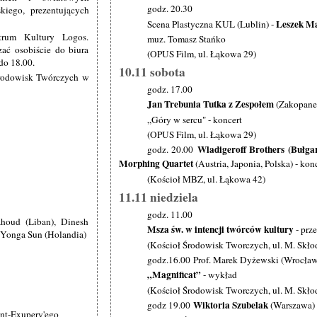
godz. 20.30
skiego, prezentujących
Leszek Mą
Scena Plastyczna KUL (Lublin) -
ntrum Kultury Logos.
muz. Tomasz Stańko
ać osobiście do biura
(OPUS Film, ul. Łąkowa 29)
do 18.00.
10.11 sobota
Środowisk Twórczych w
godz. 17.00
Jan Trebunia Tutka z Zespołem
(Zakopane
„Góry w sercu" - koncert
(OPUS Film, ul. Łąkowa 29)
Wladigeroff Brothers (Bułgar
godz. 20.00
Morphing Quartet
(Austria, Japonia, Polska) - kon
(Kościoł MBZ, ul. Łąkowa 42)
11.11 niedziela
godz. 11.00
houd (Liban), Dinesh
Msza św. w intencji twórców kultury
- prz
, Yonga Sun (Holandia)
(Kościoł Środowisk Tworczych, ul. M. Skło
godz.16.00 Prof. Marek Dyżewski (Wrocław
„Magnificat”
- wykład
(Kościoł Środowisk Tworczych, ul. M. Skło
Wiktoria Szubelak
godz 19.00
(Warszawa) -
int-Exupery'ego