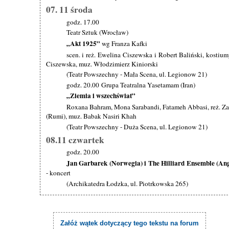
07. 11 środa
godz. 17.00
Teatr Sztuk (Wrocław)
„Akt 1925”
wg Franza Kafki
scen. i reż. Ewelina Ciszewska i Robert Baliński, kostiumy
Ciszewska, muz. Włodzimierz Kiniorski
(Teatr Powszechny - Mała Scena, ul. Legionow 21)
godz. 20.00 Grupa Teatralna Yasetamam (Iran)
„Ziemia i wszechświat”
Roxana Bahram, Mona Sarabandi, Fatameh Abbasi, reż. Zah
(Rumi), muz. Babak Nasiri Khah
(Teatr Powszechny - Duża Scena, ul. Legionow 21)
08.11 czwartek
godz. 20.00
Jan Garbarek (Norwegia) i The Hilliard Ensemble (Ang
- koncert
(Archikatedra Łodzka, ul. Piotrkowska 265)
Załóż wątek dotyczący tego tekstu na forum