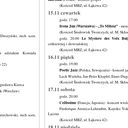
(Kościoł MBZ, ul. Łąkowa 42)
15.11 czwartek
godz. 17.00
Irena Jun (Warszawa) - „To Miłosz”
- mon
(Kościoł Środowisk Tworczych, ul. M. Skło
 Duszyński, ruch scen.
Le Mystere des Voix Bul
godz. 20.00
cerkiewnej i słowiańskiej
(Kościoł MBZ, ul. Łąkowa 42)
 z udziałem Konrada
16.11 piątek
godz. 19.00
e 22)
Poetic Jazz
(Polska, Szwajcaria) - koncert 
Lech Wieleba, Jan-Peter Klopfel, Enno Dug
(Kościoł Środowisk Tworczych, ul. M. Skło
ogusława Kierca
17.11 sobota
ak (Wrocław)
godz. 20.00
Cellissime
(Francja, Japonia) - koncert wio
Frederique Aronica-Lehembre, Kayoko Yoko
Lacour
erzchowski, ruch scen.
(Kościoł MBZ, ul. Łąkowa 42)
18.11 niedziela