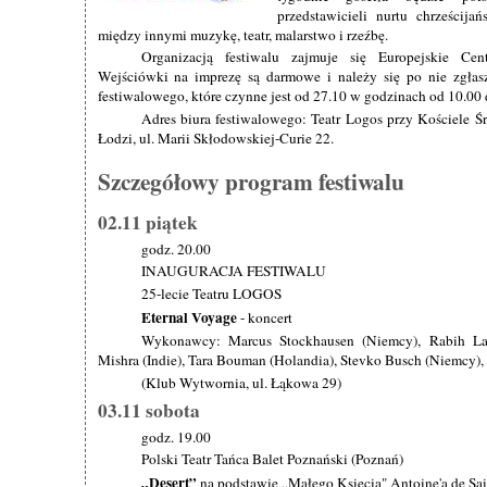
przedstawicieli nurtu chrześcijań
między innymi muzykę, teatr, malarstwo i rzeźbę.
Organizacją festiwalu zajmuje się Europejskie Ce
Wejściówki na imprezę są darmowe i należy się po nie zgłasz
festiwalowego, które czynne jest od 27.10 w godzinach od 10.00 
Adres biura festiwalowego: Teatr Logos przy Kościele 
Łodzi, ul. Marii Skłodowskiej-Curie 22.
Szczegółowy program festiwalu
02.11 piątek
godz. 20.00
INAUGURACJA FESTIWALU
25-lecie Teatru LOGOS
Eternal Voyage
- koncert
Wykonawcy: Marcus Stockhausen (Niemcy), Rabih La
Mishra (Indie), Tara Bouman (Holandia), Stevko Busch (Niemcy)
(Klub Wytwornia, ul. Łąkowa 29)
03.11 sobota
godz. 19.00
Polski Teatr Tańca Balet Poznański (Poznań)
„Desert”
na podstawie „Małego Księcia" Antoine'a de Sa