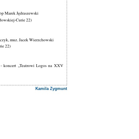
abp Marek Jędraszewski
dowskiej-Curie 22)
omczyk, muz. Jacek Wierzchowski
rie 22)
- koncert „Teatrowi Logos na XXV
Kamila Zygmunt