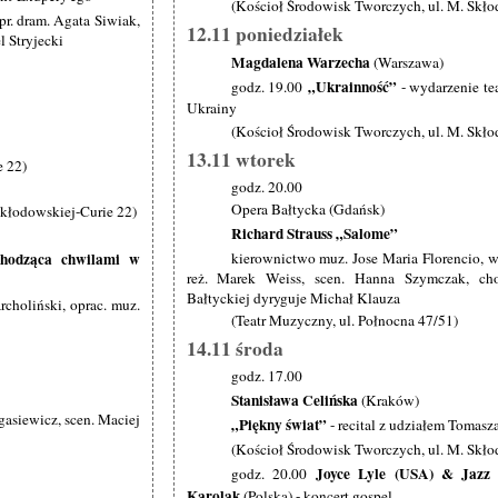
(Kościoł Środowisk Tworczych, ul. M. Skło
r. dram. Agata Siwiak,
12.11 poniedziałek
l Stryjecki
Magdalena Warzecha
(Warszawa)
„Ukrainność”
godz. 19.00
- wydarzenie tea
Ukrainy
(Kościoł Środowisk Tworczych, ul. M. Skło
13.11 wtorek
e 22)
godz. 20.00
Opera Bałtycka (Gdańsk)
kłodowskiej-Curie 22)
Richard Strauss „Salome”
kierownictwo muz. Jose Maria Florencio, ws
chodząca chwilami w
reż. Marek Weiss, scen. Hanna Szymczak, chor
Bałtyckiej dyryguje Michał Klauza
rcholiński, oprac. muz.
(Teatr Muzyczny, ul. Połnocna 47/51)
14.11 środa
godz. 17.00
Stanisława Celińska
(Kraków)
siewicz, scen. Maciej
„Piękny świat”
- recital z udziałem Tomasz
(Kościoł Środowisk Tworczych, ul. M. Skło
Joyce Lyle (USA) & Jazz 
godz. 20.00
Karolak
(Polska) - koncert gospel