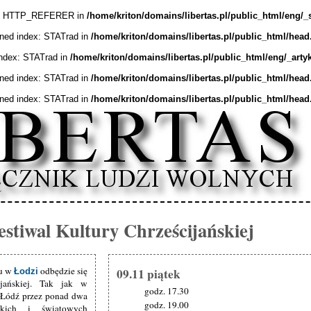
ex: HTTP_REFERER in
/home/kriton/domains/libertas.pl/public_html/eng/_
ined index: STATrad in
/home/kriton/domains/libertas.pl/public_html/head
index: STATrad in
/home/kriton/domains/libertas.pl/public_html/eng/_arty
ined index: STATrad in
/home/kriton/domains/libertas.pl/public_html/head
ined index: STATrad in
/home/kriton/domains/libertas.pl/public_html/head
stiwal Kultury Chrześcijańskiej
ku w
odbędzie się
09.11 piątek
Łodzi
jańskiej. Tak jak w
godz. 17.30
m Łódź przez ponad dwa
godz. 19.00
skich i światowych