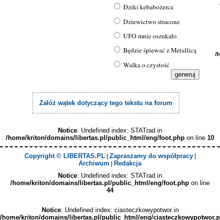
Dziki kebabożerca
Dziewictwo stracone
UFO mnie oszukało
Będzie śpiewać z Metallicą
/
Walka o czystość
Załóż wątek dotyczący tego tekstu na forum
Notice
: Undefined index: STATrad in
/home/kriton/domains/libertas.pl/public_html/eng/foot.php
on line
10
Copyright © LIBERTAS.PL
Zapraszamy do współpracy
|
|
Archiwum
Redakcja
|
Notice
: Undefined index: STATrad in
/home/kriton/domains/libertas.pl/public_html/eng/foot.php
on line
44
Notice
: Undefined index: ciasteczkowypotwor in
/home/kriton/domains/libertas.pl/public_html/eng/ciasteczkowypotwor.