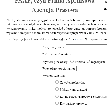
PAAP, czyli Prima Aprilisowa
N
Agencja Prasowa
/
Na tej stronie możesz przygotować krótką, żartobliwą, prima aprilisow
Informacje nie są nigdzie zapisywane, lecz będą tworzone dynamicznie na 
wygenerowaniu linku możesz go przesłać ofierze żartu za pomocą komunik
wyświetli się tylko osobie której dostarczysz tak spreparowany link. Miłej z
P.S. Propozycje na inne szablony można zgłaszać na
. Najlepsze zosta
forum
Podaj imię ofiary:
Podaj nazwisko ofiary:
Wybierz płeć ofiary:
kobieta
mężczyzna
Wiek ofiary (opcjonalne):
Wybierz szablon:
Zgwałcono księdza
Sfałszowano znaczki
Lot na Międzynarodową Stację Kos
Kiełbasiany oprawca