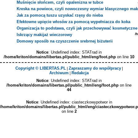
Muśnięcie słońcem, czyli opalenizna w tubce
Kreska na powiece, czyli nowoczesny wymiar klasycznego mak
Jak za pomocą tuszu uzyskać rzęsy do nieba
Efektowne upięcie włosów za pomocą wypełniacza do koka
Organizacja to podstawa, czyli jak przechowywać kosmetyczne
/
Iskrzący makijaż wieczorowy
Domowy sposób na czyszczenie srebrnej biżuterii
Notice
: Undefined index: STATrad in
/home/kriton/domains/libertas.pl/public_html/eng/foot.php
on line
10
Copyright © LIBERTAS.PL
Zapraszamy do współpracy
|
|
Archiwum
Redakcja
|
Notice
: Undefined index: STATrad in
/home/kriton/domains/libertas.pl/public_html/eng/foot.php
on line
44
Notice
: Undefined index: ciasteczkowypotwor in
/home/kriton/domains/libertas.pl/public_html/eng/ciasteczkowypotwor.
on line
2