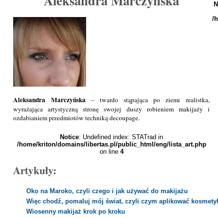
Aleksandra Marczyńska
N
/
Aleksandra Marczyńska
– twardo stąpająca po ziemi realistka,
wyrażająca artystyczną stronę swojej duszy robieniem makijaży i
ozdabianiem przedmiotów techniką decoupage.
Notice
: Undefined index: STATrad in
/home/kriton/domains/libertas.pl/public_html/eng/lista_art.php
on line
4
Artykuły:
Oko na Maroko, czyli czego i jak używać do makijażu
Więc chodź, pomaluj mój świat, czyli czym aplikować kosmety
Wiosenny makijaż krok po kroku